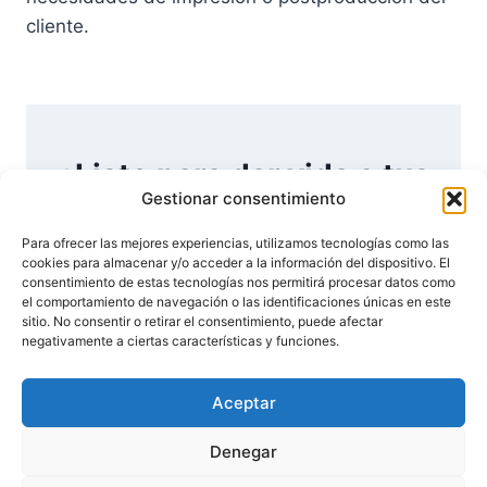
cliente.
¿Listo para dar vida a tus
Gestionar consentimiento
ideas?
Para ofrecer las mejores experiencias, utilizamos tecnologías como las
cookies para almacenar y/o acceder a la información del dispositivo. El
Saber más
Solicitar Presupuesto
consentimiento de estas tecnologías nos permitirá procesar datos como
el comportamiento de navegación o las identificaciones únicas en este
sitio. No consentir o retirar el consentimiento, puede afectar
negativamente a ciertas características y funciones.
Aceptar
Aviso Legal
Política de Privacidad
Denegar
Política de Cookies