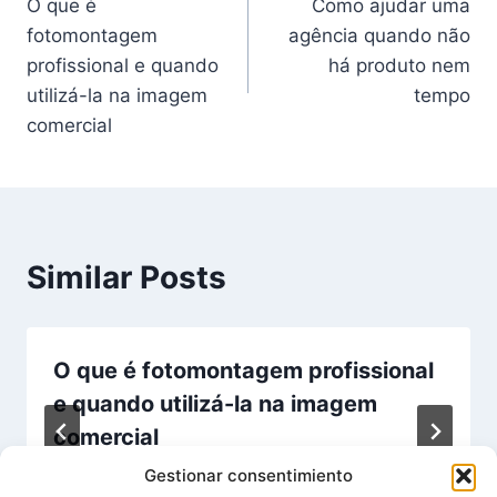
O que é
Como ajudar uma
de
fotomontagem
agência quando não
artigos
profissional e quando
há produto nem
utilizá-la na imagem
tempo
comercial
Similar Posts
O que é fotomontagem profissional
e quando utilizá-la na imagem
comercial
Gestionar consentimiento
By
Mimetry
26/01/2026