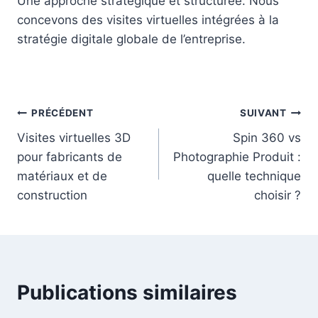
Une approche stratégique et structurée. Nous
concevons des visites virtuelles intégrées à la
stratégie digitale globale de l’entreprise.
Navigation
PRÉCÉDENT
SUIVANT
Visites virtuelles 3D
Spin 360 vs
de
pour fabricants de
Photographie Produit :
l’article
matériaux et de
quelle technique
construction
choisir ?
Publications similaires