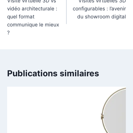
Visite virtuelle 3D vs
Visites virtuelles 3D
de
vidéo architecturale :
configurables : l’avenir
l’article
quel format
du showroom digital
communique le mieux
?
Publications similaires